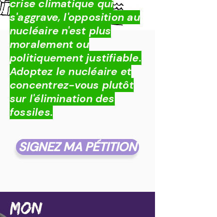
crise climatique qui
s'aggrave, l'opposition au
nucléaire n'est plus
moralement ou
politiquement justifiable.
Adoptez le nucléaire et
concentrez-vous plutôt
sur l'élimination des
fossiles.
SIGNEZ MA PÉTITION
mon