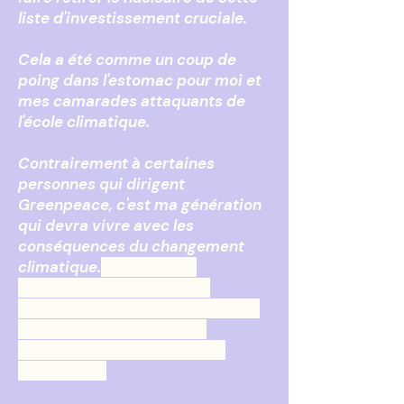
liste d'investissement cruciale.
Cela a été comme un coup de
poing dans l'estomac pour moi et
mes camarades attaquants de
l'école climatique.
Contrairement à certaines
personnes qui dirigent
Greenpeace, c'est ma génération
qui devra vivre avec les
conséquences du changement
climatique.
D'après mon
expérience, les jeunes ont
tendance à être ouverts à toutes
les solutions, y compris le
nucléaire. C'est une urgence
après tout !