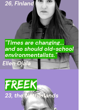
26, Finland
"Times are changing...
and so should old-school
environmentalists."
Ellen Ojala
FREEK
23, the Netherlands