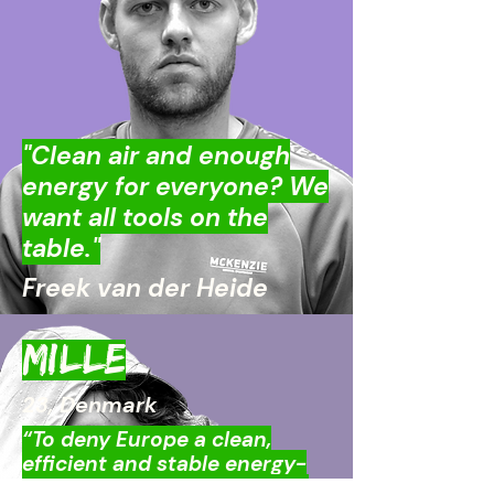
"Clean air and enough
energy for everyone? We
want all tools on the
table."
Freek van der Heide
MILLE
23, Denmark
“To deny Europe a clean,
efficient and stable energy-
source, would be disastrous