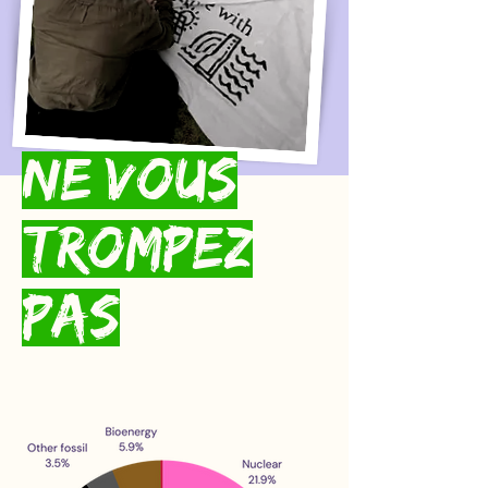
Ne vous
trompez
pas