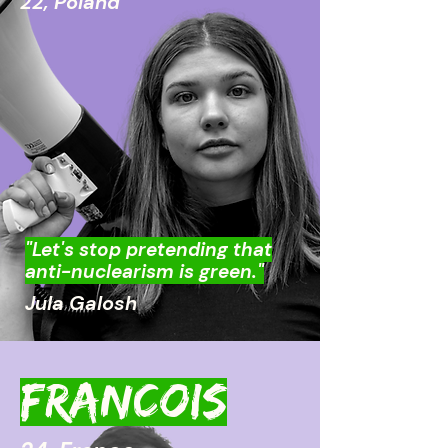
22, Poland
"Let's stop pretending that
anti-nuclearism is green."
Jula Galosh
FranCois