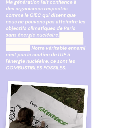
Ma génération fait confiance à
des organismes respectés
comme le GIEC qui disent que
nous ne pouvons pas atteindre les
objectifs climatiques de Paris
sans énergie nucléaire.
En termes
simples, nous faisons confiance à
la science.
Notre véritable ennemi
n'est pas le soutien de l'UE à
l'énergie nucléaire, ce sont les
COMBUSTIBLES FOSSILES.