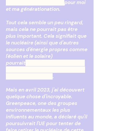
MASSIVE bonne nouvelle
pour moi
et ma génératio
n
ation.
Tout cela semble un peu ringard,
mais cela ne pourrait pas être
plus important. Cela signifiait que
le nucléaire (ainsi que d'autres
sources d'énergie propres comme
l'éolien et le solaire)
pourrait
investissement financier
essentiel nécessaire pour aider à
sauver notre climat
.
Mais en avril 2023, j'ai découvert
quelque chose d'incroyable.
Greenpeace, o
ne des groupes
environnementaux les plus
influents au monde, a déclaré qu'il
poursuivrait l'UE pour tenter de
faire retirer le nucléaire de cette