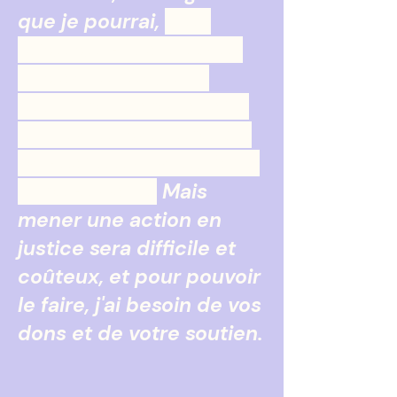
que je pourrai,
avec
l'aide de climatologues
et d'autres experts,
témoigner dans l'affaire
et prouver que l'énergie
nucléaire est sûre, fiable
et nécessaire.
Mais
mener une action en
justice sera difficile et
coûteux, et pour pouvoir
le faire, j'ai besoin de vos
dons et de votre soutien.