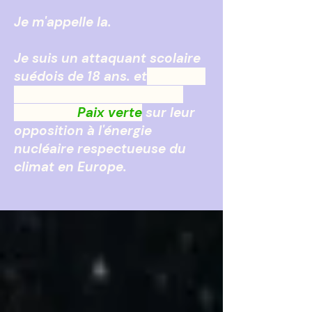
Je m'appelle Ia.
Je suis un attaquant scolaire
suédois de 18 ans. et
J'entame
une action en justice pour
contester
Paix verte
sur leur
opposition à l'énergie
nucléaire respectueuse du
climat en Europe.