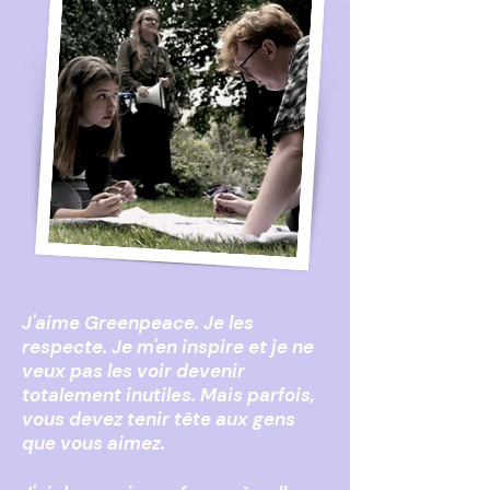
J'aime Greenpeac
e. Je les
respecte. Je m'en inspire et je ne
veux pas les voir devenir
totalement inutiles. Mais parfois,
vous devez tenir tête aux gens
que vous aimez.