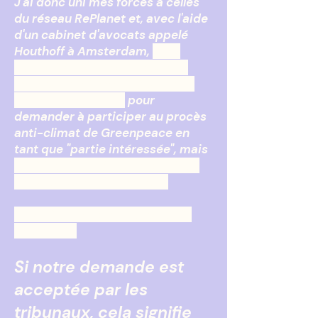
J'ai donc uni mes forces à celles
du réseau RePlanet et, avec l'aide
d'un cabinet d'avocats appelé
Houthoff à Amsterdam,
nous
avons déposé des documents
auprès de la Cour de justice de
l'Union européenne
pour
demander à participer au procès
anti-climat de Greenpeace en
tant que "partie intéressée", mais
en défendant l'énergie nucléaire
sans émission de carbone.
C'est donc là que j'ai besoin de
votre aide.
Si notre demande est
acceptée par les
tribunaux, cela signifie