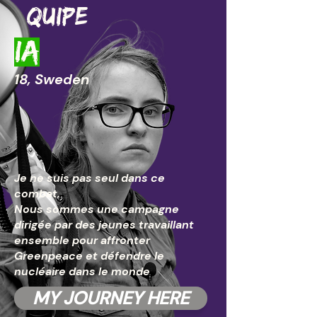
équipe
ia
18, Sweden
Je ne suis pas seul dans ce
combat.
Nous sommes une campagne
dirigée par des jeunes travaillant
ensemble pour affronter
Greenpeace et défendre le
nucléaire dans le monde
MY JOURNEY HERE