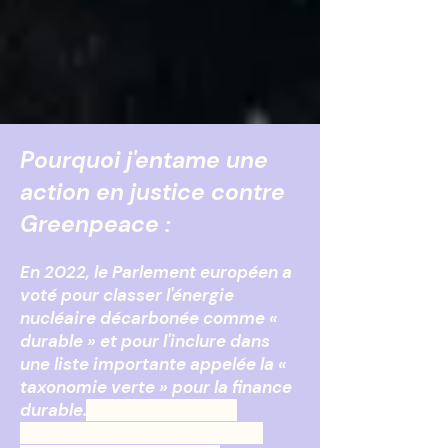
Pourquoi j'entame une
action en justice contre
Greenpeace :
En 2022, le Parlement européen a
voté pour classer l'énergie
nucléaire décarbonée comme «
durable » et pour l'inclure dans
une liste importante appelée la «
taxonomie verte » pour la finance
durable.
Ce fut une énorme
victoire pour la science
et une