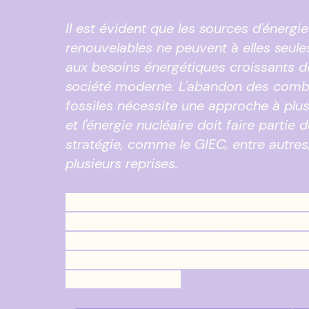
Il est évident que les sources d'énergie
renouvelables ne peuvent à elles seul
aux besoins énergétiques croissants d
société moderne. L'abandon des comb
fossiles nécessite une approche à plus
et l'énergie nucléaire doit faire partie 
stratégie, comme le GIEC, entre autres, 
plusieurs reprises.
Alors signez la pétition pour exhorte
Greenpeace à abandonner sa bataill
nucléaire et à engager la vraie batai
toutes ses ressources, la bataille co
énergies fossiles.