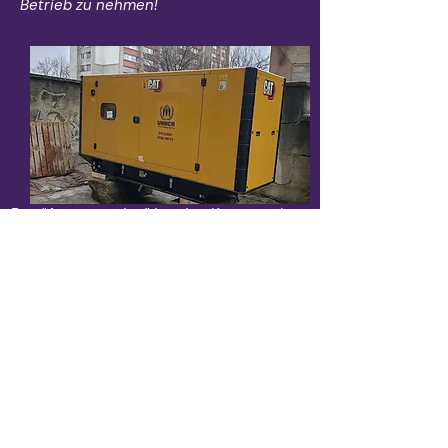
Betrieb zu nehmen!
Der “Atomausstieg” ist eine Katastrophe
für Deutschland: Wir verfehlen unsere
Klimaziele, die Industrie wird schwer
belastet, und die Verbraucher müssen mit
unnötig hohen und ungerechten
Energiekosten rechnen. Kürzlich hat das
Bundesverfassungsgericht 60 Mrd. € für
den Klimaschutz und damit für den
deutschen Sonderweg gestrichen.
Im April 2023 unterzeichneten
Nobelpreisträger und