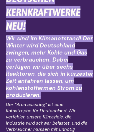
KERNKRAFTWERKE
NEU!
Wir sind im Klimanotstand! Der
Winter wird Deutschland
zwingen, mehr Kohle und Gas
zu verbrauchen. Dabei
verfügen wir über sechs
Reaktoren, die sich in kürzester
Zeit anfahren lassen, um
kohlenstoffarmen Strom zu
produzieren.
Der “Atomausstieg” ist eine
Katastrophe für Deutschland: Wir
verfehlen unsere Klimaziele, die
Industrie wird schwer belastet, und die
Verbraucher müssen mit unnötig